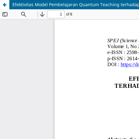
Efektivitas Model Pembelajaran Quantum Teaching terhadap H