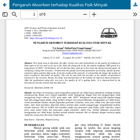
Pengaruh Absorben terhadap Kualitas Fisik Minyak