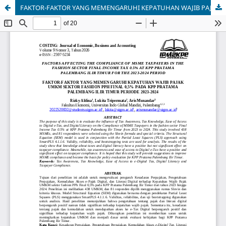
FAKTOR-FAKTOR YANG MEMENGARUHI KEPATUHAN WAJIB PAJAK UMKM SEKTOR FASHION PPH FINAL 0,5% PADA KPP PRATAMA PALEMBANG ILIR TIMUR PERIODE 2023-2024