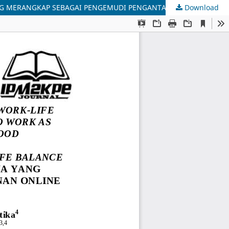
Download
PERAN FLEXIBLE WORKING ARRANGEMENT DAN WORK LIFE BALANCE DALAM MEMITIGASI STRES KERJA PADA MAHASISWA YANG MERANGKAP SEBAGAI PENGEMUDI PENGANTAR MAKANAN ONLINE SHOPEEFOOD