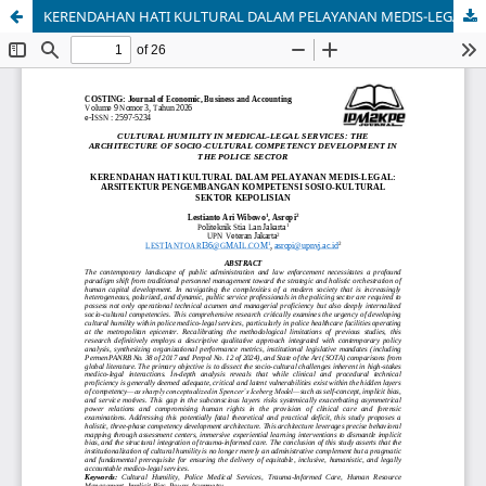
KERENDAHAN HATI KULTURAL DALAM PELAYANAN MEDIS-LEGAL: ARSITEKTUR PENGEMBANGAN KOMPETENSI SOSIO-KULTURAL SEKTOR KEPOLISIAN