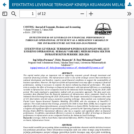
EFEKTIVITAS LEVERAGE TERHADAP KINERJA KEUANGAN MELALUI EFISIENSI OPERASIONAL SEBAGAI VARIABEL MEDIASI PADA SEKTOR INFRASTRUKTUR PERIODE 2020-2024