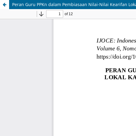
Peran Guru PPKn dalam Pembiasaan Nilai-Nilai Kearifan Loka