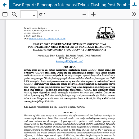
Case Report: Penerapan Intervensi Teknik Flushing Post Pemberian Obat Injeksi untuk Mencegah Terjadinya Phlebitis pada Pasien yang Dirawat di Rumah Sakit