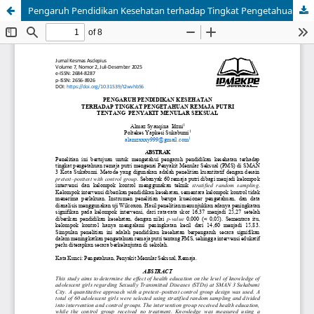
Pengaruh Pendidikan Kesehatan terhadap Tingkat Pengetahuan Remaja Putri tentang Penyakit Menular Seksual