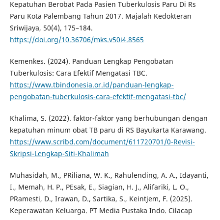
Kepatuhan Berobat Pada Pasien Tuberkulosis Paru Di Rs
Paru Kota Palembang Tahun 2017. Majalah Kedokteran
Sriwijaya, 50(4), 175–184.
https://doi.org/10.36706/mks.v50i4.8565
Kemenkes. (2024). Panduan Lengkap Pengobatan
Tuberkulosis: Cara Efektif Mengatasi TBC.
https://www.tbindonesia.or.id/panduan-lengkap-
pengobatan-tuberkulosis-cara-efektif-mengatasi-tbc/
Khalima, S. (2022). faktor-faktor yang berhubungan dengan
kepatuhan minum obat TB paru di RS Bayukarta Karawang.
https://www.scribd.com/document/611720701/0-Revisi-
Skripsi-Lengkap-Siti-Khalimah
Muhasidah, M., PRiliana, W. K., Rahulending, A. A., Idayanti,
I., Memah, H. P., PEsak, E., Siagian, H. J., Alifariki, L. O.,
PRamesti, D., Irawan, D., Sartika, S., Keintjem, F. (2025).
Keperawatan Keluarga. PT Media Pustaka Indo. Cilacap