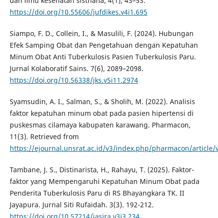
dan ilmu kesehatan sisthana, 4(1), 43–53.
https://doi.org/10.55606/jufdikes.v4i1.695
Siampo, F. D., Collein, I., & Masulili, F. (2024). Hubungan
Efek Samping Obat dan Pengetahuan dengan Kepatuhan
Minum Obat Anti Tuberkulosis Pasien Tuberkulosis Paru.
Jurnal Kolaboratif Sains. 7(6), 2089–2098.
https://doi.org/10.56338/jks.v5i11.2974
Syamsudin, A. I., Salman, S., & Sholih, M. (2022). Analisis
faktor kepatuhan minum obat pada pasien hipertensi di
puskesmas cilamaya kabupaten karawang. Pharmacon,
11(3). Retrieved from
https://ejournal.unsrat.ac.id/v3/index.php/pharmacon/article
Tambane, J. S., Distinarista, H., Rahayu, T. (2025). Faktor-
faktor yang Mempengaruhi Kepatuhan Minum Obat pada
Penderita Tuberkulosis Paru di RS Bhayangkara TK. II
Jayapura. Jurnal Siti Rufaidah. 3(3). 192-212.
https://doi.org/10.57214/jasira.v3i3.234