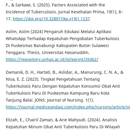
F., & Sarkawi, S. (2025). Factors Associated with the
Incidence of Tuberculosis. Jurnal Kesehatan Prima, 19(1), 8–
17.
https://doi.org/10.32807/jkp.v19i1.1237
Aslim, Aslim (2024) Pengaruh Edukasi Melalui Aplikasi
WhatsApp Terhadap Kepatuhan Pengobatan Tuberkulosis
Di Puskesmas Banabungi Kabupaten Buton Sulawesi
Tenggara. Thesis, Universitas Hasanuddin.
https://repository.unhas.ac.id/id/eprint/35062/
Damanik, D. H., Hartati, B., Aslidar, A., Manurung, C. N. A., &
Nisa, E. Z. (2023). Tingkat Pengetahuan Tentang
Tuberkulosis Paru Dengan Kepatuhan Konsumsi Obat Anti
Tuberkulosis Paru Di Puskesmas Kampung Baru Kota
Tanjung Balai. JONS: Journal of Nursing. 1(1).
https://journal.medicpondasi.com/index.php/nursing/article/v
Elizah, E., Chairil Zaman, & Arie Wahyudi. (2024). Analisis
Kepatuhan Minum Obat Anti Tuberkulosis Paru Di Wilayah