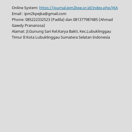
Online System:
https://journal.ipm2kpe.or.id/index.php/JKA
Email : ipm2kpejka@gmail.com
Phone: 085222332523 (Padila) dan 081377987485 (Ahmad
Gawdy Prananosa)
Alamat: Jl.Gunung Sari Kel.Karya Bakti. Kec.Lubuklinggau
Timur II Kota Lubuklinggau Sumatera Selatan Indonesia