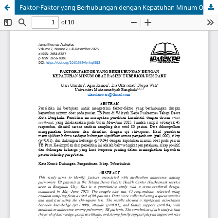
Faktor-Faktor yang Berhubungan dengan Kepatuhan Minum Obat Pasien Tuberkolusis Paru