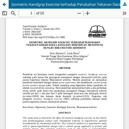
Isometric Handgrip Exercise terhadap Perubahan Tekanan Darah pada Lansia dan Perempuan Menopause dengan Rheumatoid Arthritis