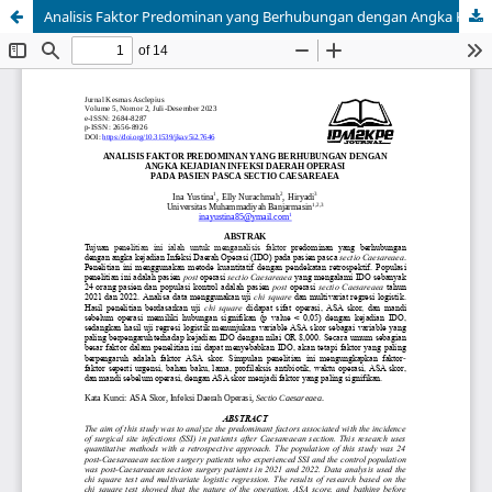
Analisis Faktor Predominan yang Berhubungan dengan Angka Kejadian Infeksi Daerah Operasi pada Pasien Pasca Sectio Caesareaea