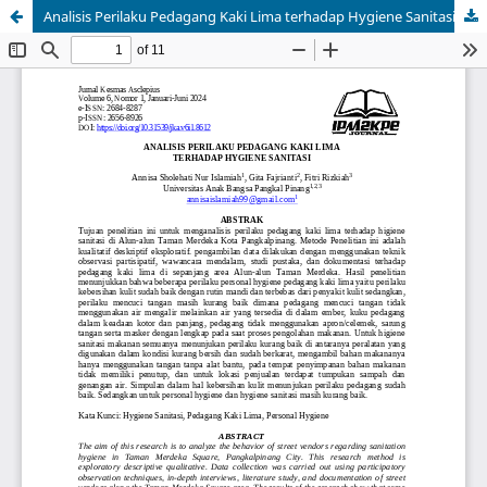
Analisis Perilaku Pedagang Kaki Lima terhadap Hygiene Sanitasi