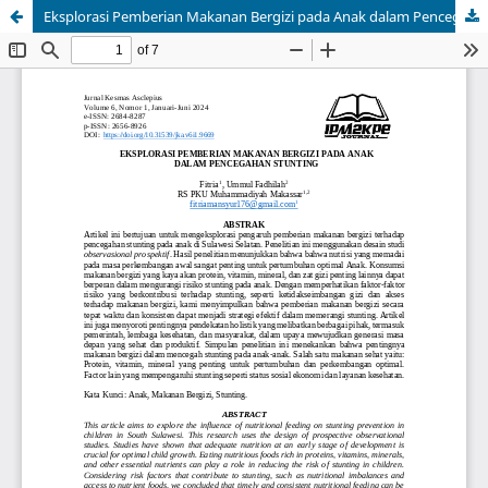
Eksplorasi Pemberian Makanan Bergizi pada Anak dalam Pencegahan Stunting