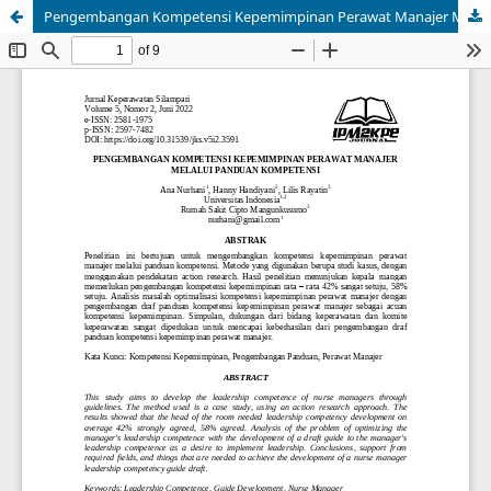
Pengembangan Kompetensi Kepemimpinan Perawat Manajer Melalui Panduan Kompetensi