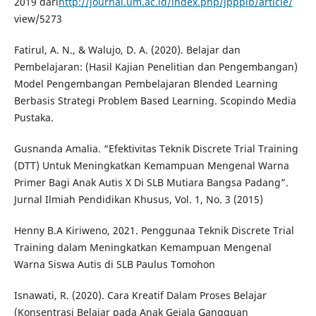
2019 dari
http://journal.um.ac.id/index.php/jppplb/article/
view/5273
Fatirul, A. N., & Walujo, D. A. (2020). Belajar dan
Pembelajaran: (Hasil Kajian Penelitian dan Pengembangan)
Model Pengembangan Pembelajaran Blended Learning
Berbasis Strategi Problem Based Learning. Scopindo Media
Pustaka.
Gusnanda Amalia. “Efektivitas Teknik Discrete Trial Training
(DTT) Untuk Meningkatkan Kemampuan Mengenal Warna
Primer Bagi Anak Autis X Di SLB Mutiara Bangsa Padang”.
Jurnal Ilmiah Pendidikan Khusus, Vol. 1, No. 3 (2015)
Henny B.A Kiriweno, 2021. Penggunaa Teknik Discrete Trial
Training dalam Meningkatkan Kemampuan Mengenal
Warna Siswa Autis di SLB Paulus Tomohon
Isnawati, R. (2020). Cara Kreatif Dalam Proses Belajar
(Konsentrasi Belajar pada Anak Gejala Gangguan