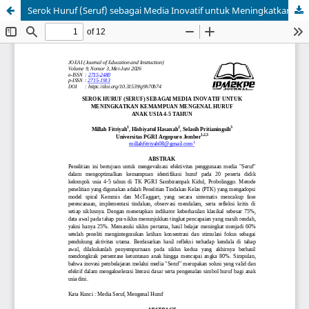
Serok Huruf (Seruf) sebagai Media Inovatif untuk Meningkatkan Kemampuan Mengenal Huruf Anak Usia 4-5 Tahun