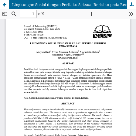
Lingkungan Sosial dengan Perilaku Seksual Berisiko pada Remaja