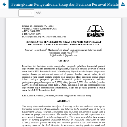
Peningkatan Pengetahuan, Sikap dan Perilaku Perawat Melalui Pelatihan Kredensial Profesi Keperawatan