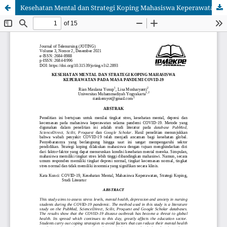
Kesehatan Mental dan Strategi Koping Mahasiswa Keperawatan pada Masa Pandemi COVID-19