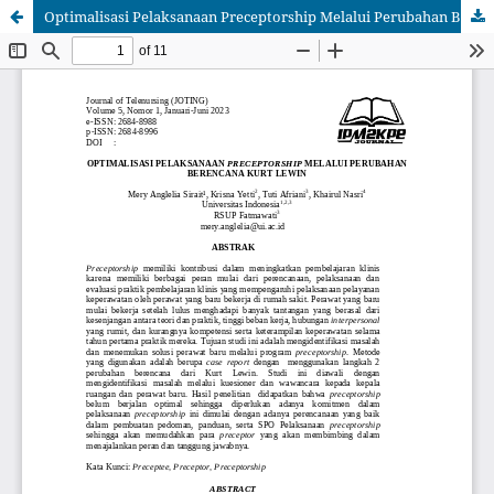
Optimalisasi Pelaksanaan Preceptorship Melalui Perubahan Berencana Kurt Lewin