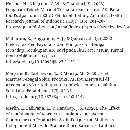
Herlina, H., Ningrum, N. W., & Yuandari, E. (2023).
Pengaruh Teknik Marmet Terhadap Kelancaran ASI Pada
Ibu Postpartum di RSUD Pambalah Batung Amuntai. Health
Research Journal of Indonesia (HRJI), 1(5), 201–207.
https://wpcpublisher.com/jurnal/index.php/HRJI/article/view/14
Maharani, K., Anggraeni, A. J., & Qomariyah, Q. (2022).
Efektivitas Pijat Payudara dan Kompres Air Hangat
terhadap Kecukupan ASI Bayi pada Ibu Post Partum. Jurnal
Ilmu Kebidanan, 7(2), 7-13.
https://doi.org/10.48092/jik.v7i2.132
Maryam, B., Sastrawan, S., & Menap, M. (2020). Pijat
Marmet Sebagai Solusi Produksi Asi Ibu Menyusui di
Kecamatan Sikur Kabupaten Lombok Timur. Jurnal Ilmu
Sosial dan Pendidikan, 4(3), 32-34.
http://dx.doi.org/10.58258/jisip.v4i3.1147
Merlin, L. Lailiyana, L., & Harahap, J. R. (2020). The Effect
of Combination of Marmet Techniques and Warm
Compresses on Production Asi in Postpartum Mother in
Independent Midwife Practice Dince Safrina Pekanbaru