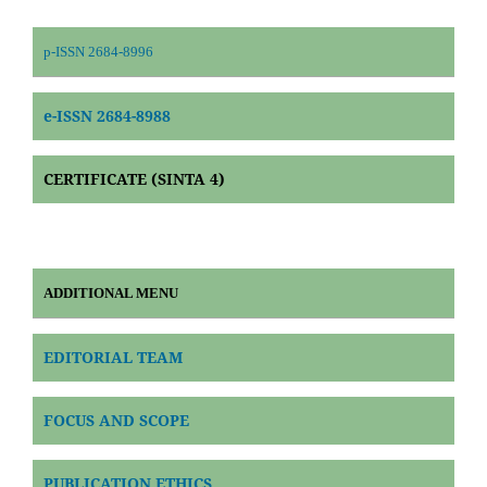
p-ISSN 2684-8996
e-ISSN 2684-8988
CERTIFICATE (SINTA 4)
ADDITIONAL MENU
EDITORIAL TEAM
FOCUS AND SCOPE
PUBLICATION ETHICS