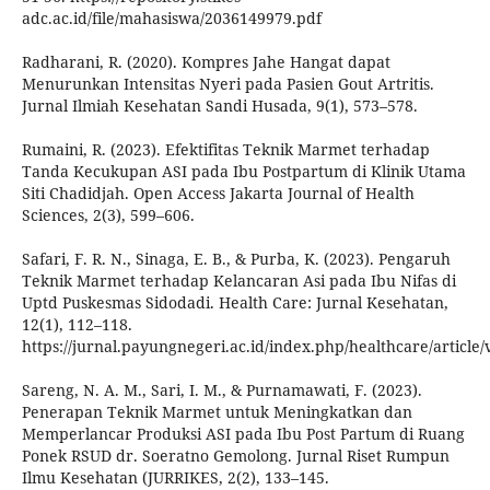
adc.ac.id/file/mahasiswa/2036149979.pdf
Radharani, R. (2020). Kompres Jahe Hangat dapat
Menurunkan Intensitas Nyeri pada Pasien Gout Artritis.
Jurnal Ilmiah Kesehatan Sandi Husada, 9(1), 573–578.
Rumaini, R. (2023). Efektifitas Teknik Marmet terhadap
Tanda Kecukupan ASI pada Ibu Postpartum di Klinik Utama
Siti Chadidjah. Open Access Jakarta Journal of Health
Sciences, 2(3), 599–606.
Safari, F. R. N., Sinaga, E. B., & Purba, K. (2023). Pengaruh
Teknik Marmet terhadap Kelancaran Asi pada Ibu Nifas di
Uptd Puskesmas Sidodadi. Health Care: Jurnal Kesehatan,
12(1), 112–118.
https://jurnal.payungnegeri.ac.id/index.php/healthcare/article
Sareng, N. A. M., Sari, I. M., & Purnamawati, F. (2023).
Penerapan Teknik Marmet untuk Meningkatkan dan
Memperlancar Produksi ASI pada Ibu Post Partum di Ruang
Ponek RSUD dr. Soeratno Gemolong. Jurnal Riset Rumpun
Ilmu Kesehatan (JURRIKES, 2(2), 133–145.