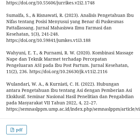
https://doi.org/10.55606/jurrikes.v2i2.1748
Sumaifa, S., & Risnawati, R. (2023). Analisis Pengetahuan Ibu
Nifas tentang Posisi Menyusui yang Benar di Puskesmas
Pattallassang. Jurnal Mahasiswa Ilmu Farmasi dan
Kesehatan, 1(3), 241-248.
https://doi.org/10.59841/jumkes.v1i3.188
Wahyuni, E. T., & Purnami, R. W. (2020). Kombinasi Massage
Nape dan Teknik Marmet terhadap Percepatan
Pengeluaran ASI pada Ibu Post Partum. Jurnal Kesehatan,
11(2), 236. https://doi.org/10.26630/jk.v11i2.2116
Wulandari, W. A., & Kurniati, C. H. (2022). Hubungan
antara Pengetahuan Ibu tentang Asi dengan Pemberian Asi
Eksklusif. Seminar Nasional Hasil Penelitian dan Pengabdian
pada Masyarakat VII Tahun 2022, 4, 22–27.
https://semnaslppm.ump.ac.id/index.php/semnaslppm/article/v
pdf