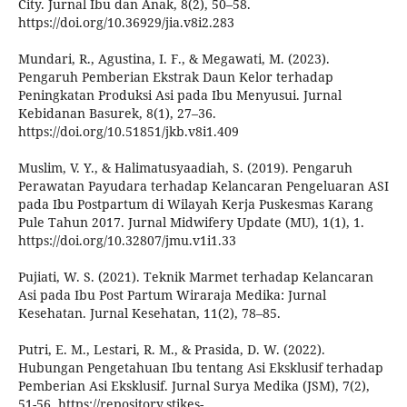
City. Jurnal Ibu dan Anak, 8(2), 50–58.
https://doi.org/10.36929/jia.v8i2.283
Mundari, R., Agustina, I. F., & Megawati, M. (2023).
Pengaruh Pemberian Ekstrak Daun Kelor terhadap
Peningkatan Produksi Asi pada Ibu Menyusui. Jurnal
Kebidanan Basurek, 8(1), 27–36.
https://doi.org/10.51851/jkb.v8i1.409
Muslim, V. Y., & Halimatusyaadiah, S. (2019). Pengaruh
Perawatan Payudara terhadap Kelancaran Pengeluaran ASI
pada Ibu Postpartum di Wilayah Kerja Puskesmas Karang
Pule Tahun 2017. Jurnal Midwifery Update (MU), 1(1), 1.
https://doi.org/10.32807/jmu.v1i1.33
Pujiati, W. S. (2021). Teknik Marmet terhadap Kelancaran
Asi pada Ibu Post Partum Wiraraja Medika: Jurnal
Kesehatan. Jurnal Kesehatan, 11(2), 78–85.
Putri, E. M., Lestari, R. M., & Prasida, D. W. (2022).
Hubungan Pengetahuan Ibu tentang Asi Eksklusif terhadap
Pemberian Asi Eksklusif. Jurnal Surya Medika (JSM), 7(2),
51-56. https://repository.stikes-