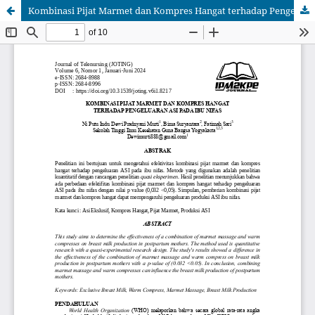
Kombinasi Pijat Marmet dan Kompres Hangat terhadap Pengeluaran Asi pada Ibu Nifas