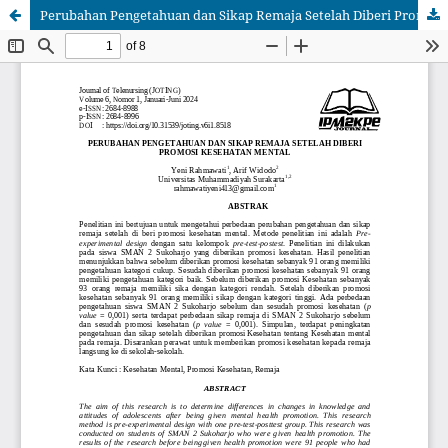
Perubahan Pengetahuan dan Sikap Remaja Setelah Diberi Promosi Kesehatan Mental