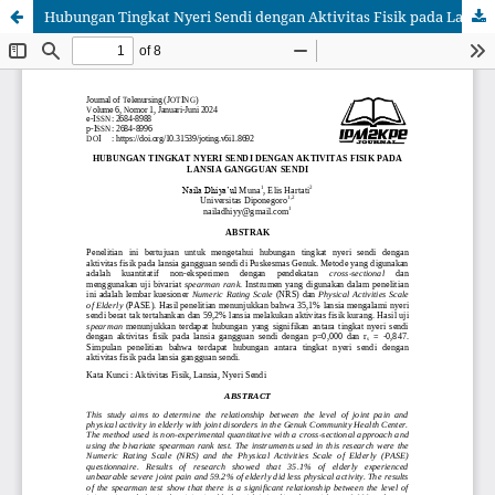
Hubungan Tingkat Nyeri Sendi dengan Aktivitas Fisik pada Lansia Gangguan Sendi