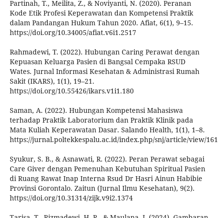
Partinah, T., Meilita, Z., & Noviyanti, N. (2020). Peranan
Kode Etik Profesi Keperawatan dan Kompetensi Praktik
dalam Pandangan Hukum Tahun 2020. Afiat, 6(1), 9–15.
https://doi.org/10.34005/afiat.v6i1.2517
Rahmadewi, T. (2022). Hubungan Caring Perawat dengan
Kepuasan Keluarga Pasien di Bangsal Cempaka RSUD
Wates. Jurnal Informasi Kesehatan & Administrasi Rumah
Sakit (IKARS), 1(1), 19–21.
https://doi.org/10.55426/ikars.v1i1.180
Saman, A. (2022). Hubungan Kompetensi Mahasiswa
terhadap Praktik Laboratorium dan Praktik Klinik pada
Mata Kuliah Keperawatan Dasar. Salando Health, 1(1), 1–8.
https://jurnal.poltekkespalu.ac.id/index.php/snj/article/view/16
Syukur, S. B., & Asnawati, R. (2022). Peran Perawat sebagai
Care Giver dengan Pemenuhan Kebutuhan Spiritual Pasien
di Ruang Rawat Inap Interna Rsud Dr Hasri Ainun Habibie
Provinsi Gorontalo. Zaitun (Jurnal Ilmu Kesehatan), 9(2).
https://doi.org/10.31314/zijk.v9i2.1374
Tarisa, T., Rizmadewi, H. R., & Maulana, I. (2024). Gambaran