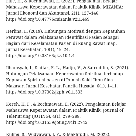
Fitje, H., & Rochmawati, E. (2022). Pengalaman Belajar
Mahasiswa Keperawatan dalam Praktik Klinik. MIZANIA:
Jurnal Ekonomi dan Akuntansi, 2(1), 127–146.
https://doi.org/10.47776/mizania.v2i1.469
Herlina, L. (2019). Hubungan Motivasi dengan Kepatuhan
Perawat dalam Pelaksanaan Identifikasi Pasien sebagai
Bagian dari Keselamatan Pasien di Ruang Rawat Inap.
Jurnal Kesehatan, 10(1), 19–24.
https://doi.org/10.38165/jk.v10i1.4
Ilhamsyah, I., Sjattar, E. L., Hadju, V., & Safruddin, S. (2021).
Hubungan Pelaksanaan Keperawatan Spiritual terhadap
Kepuasan Spiritual pasien di Rumah Sakit Ibnu Sina
Makasar. Jurnal Kesehatan Panrita Husada, 6(1), 1–11.
https://doi.org/10.37362/jkph.v6i1.333
Kereh, H. F., & Rochmawati, E. (2022). Pengalaman Belajar
Mahasiswa Keperawatan dalam Praktik Klinik. Journal of
Telenursing (JOTING), 4(1), 279–288.
https://doi.org/10.31539/joting.v4i1.2745
Kuling, S., Widyawati, I. Y., & Makhfudli, M. (2022).