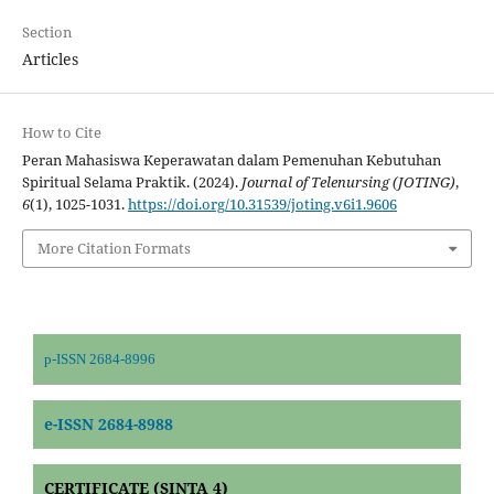
Section
Articles
How to Cite
Peran Mahasiswa Keperawatan dalam Pemenuhan Kebutuhan
Spiritual Selama Praktik. (2024).
Journal of Telenursing (JOTING)
,
6
(1), 1025-1031.
https://doi.org/10.31539/joting.v6i1.9606
More Citation Formats
p-ISSN 2684-8996
e-ISSN 2684-8988
CERTIFICATE (SINTA 4)