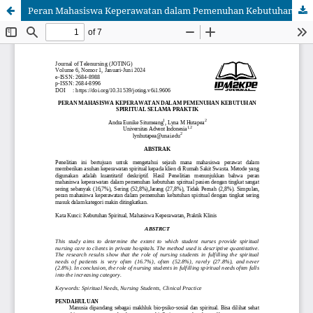
Peran Mahasiswa Keperawatan dalam Pemenuhan Kebutuhan Spiritual Selama Praktik