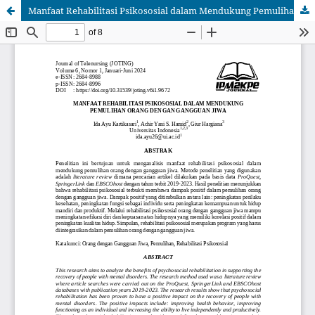
Manfaat Rehabilitasi Psikososial dalam Mendukung Pemulihan Orang dengan Gangguan Jiwa