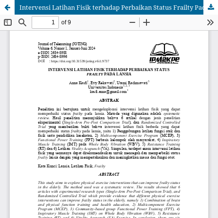
Intervensi Latihan Fisik terhadap Perbaikan Status Frailty Pada Lansia