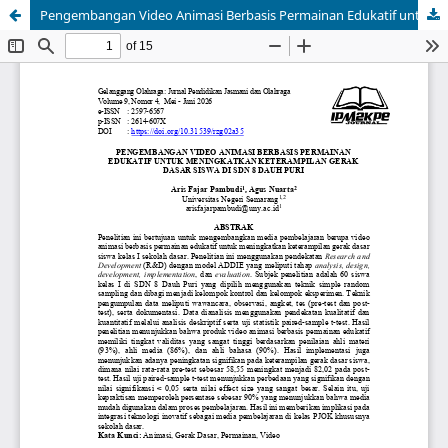
Pengembangan Video Animasi Berbasis Permainan Edukatif untuk Meningkatkan Keterampilan Gerak Dasar Siswa di SDN 8 Dauh Puri