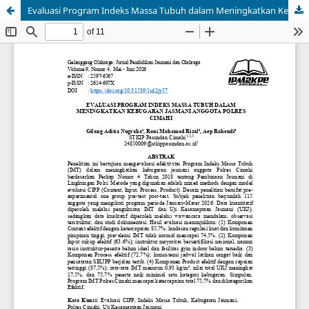
Evaluasi Program Indeks Massa Tubuh dalam Meningkatkan Kebugaran Jasmani Anggota Polres Cimahi