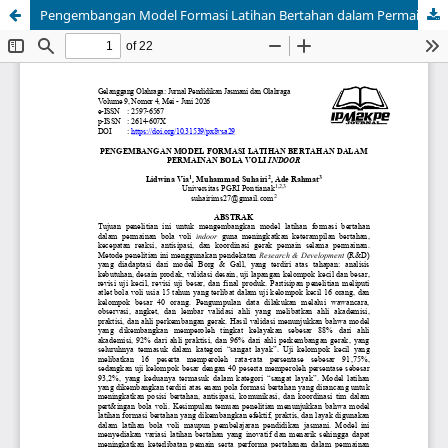
Pengembangan Model Formasi Latihan Bertahan dalam Permainan Bola Voli Indoor