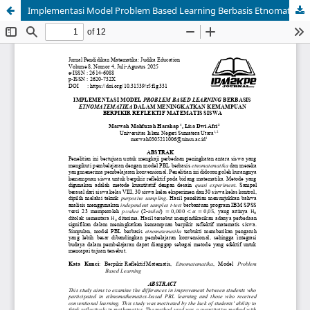
Implementasi Model Problem Based Learning Berbasis Etnomatematika dalam Meningkatkan Kemampuan Berpikir Reflektif Matematis Siswa