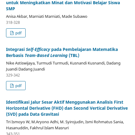
untuk Meningkatkan Minat dan Motivasi Belajar Siswa
SMP
Anisa Akbar, Marniati Marniati, Made Subawo
318-328
pdf
Integrasi
Self-Efficacy
pada Pembelajaran Matematika
Berbasis
Team-Based Learning
(TBL)
Nike Astiswijaya, Turmudi Turmudi, Kusnandi Kusnandi, Dadang
Juandi Dadang Juandi
329-342
pdf
Identifikasi Jalur Sesar Aktif Menggunakan Analisis First
Horizontal Derivative (FHD) dan Second Vertical Derivative
(SVD) pada Data Gravitasi
Tri Ismoyo W, M.Aryono Adhi, M. Syirojudin, Ismi Rohmatus Sania,
Hasanuddin, Fakhrul Islam Masruri
343-351