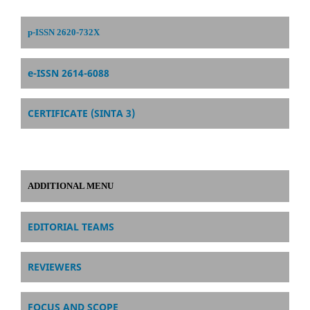
p-ISSN 2620-732X
e-ISSN 2614-6088
CERTIFICATE (SINTA 3)
ADDITIONAL MENU
EDITORIAL TEAMS
REVIEWERS
FOCUS AND SCOPE