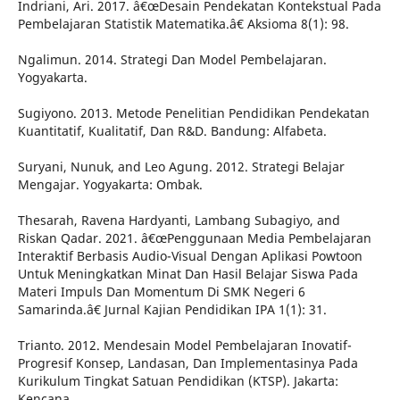
Indriani, Ari. 2017. â€œDesain Pendekatan Kontekstual Pada
Pembelajaran Statistik Matematika.â€ Aksioma 8(1): 98.
Ngalimun. 2014. Strategi Dan Model Pembelajaran.
Yogyakarta.
Sugiyono. 2013. Metode Penelitian Pendidikan Pendekatan
Kuantitatif, Kualitatif, Dan R&D. Bandung: Alfabeta.
Suryani, Nunuk, and Leo Agung. 2012. Strategi Belajar
Mengajar. Yogyakarta: Ombak.
Thesarah, Ravena Hardyanti, Lambang Subagiyo, and
Riskan Qadar. 2021. â€œPenggunaan Media Pembelajaran
Interaktif Berbasis Audio-Visual Dengan Aplikasi Powtoon
Untuk Meningkatkan Minat Dan Hasil Belajar Siswa Pada
Materi Impuls Dan Momentum Di SMK Negeri 6
Samarinda.â€ Jurnal Kajian Pendidikan IPA 1(1): 31.
Trianto. 2012. Mendesain Model Pembelajaran Inovatif-
Progresif Konsep, Landasan, Dan Implementasinya Pada
Kurikulum Tingkat Satuan Pendidikan (KTSP). Jakarta:
Kencana.