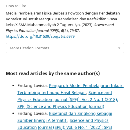
How to Cite
Media Pembelajaran Fisika Berbasis Powtoon dengan Pendekatan
Kontekstual untuk Mengukur Kepraktisan dan Keefektifan Siswa
kelas X SMA Muhammadiyah 2 Tugumulyo. (2023).
Science and
Physics Education Journal (SPEJ)
,
6
(2), 79-87.
https://doi.org/10.31539/spej.v6i2.6979
More Citation Formats
Most read articles by the same author(s)
Endang Lovisia,
Pengaruh Model Pembelajaran Inkuiri
Terbimbing terhadap Hasil Belajar
,
Science and
Physics Education Journal (SPEJ): Vol. 2 No. 1 (2018):
SPEJ (Science and Physics Education Journal)
Endang Lovisia,
Bioetanol dari Singkong sebagai
Sumber Energi Alternatif
,
Science and Physics
Education Journal (SPEJ): Vol. 6 No. 1 (2022): SPEJ