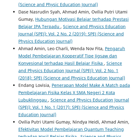
(Science and Physic Education Journal)
Dase Nasrudin Syah, Ahmad Amin, Ovilia Putri Utami
Gumay,
Hubungan Motivasi Belajar terhadap Prestasi
Belajar IPA Terpadu
,
Science and Physics Education
Journal (SPEJ): Vol. 2 No. 2 (2019): SPEJ (Science and
Physics Education Journal)
Ahmad Amin, Leo Charli, Wenda Nov Fita,
Pengaruh
Model Pembelajaran Kooperatif Tipe Jigsaw dan
Konvesional terhadap Hasil Belajar Fisika
,
Science
and Physics Education Journal (SPEJ): Vol. 2 No. 1
(2018): SPEJ (Science and Physics Education Journal)
Endang Lovisia,
Penerapan Model Make A Match pada
Pembelajaran Fisika Kelas X SMA Negeri 2 Kota
Lubuklinggau
,
Science and Physics Education Journal
(SPEJ): Vol. 1 No. 1 (2017): SPEJ (Science and Physics
Education Journal)
Ovilia Putri Utami Gumay, Nindya Heidi, Ahmad Amin,
Efektivitas Model Pembelajaran Quantum Teaching
terhadap Hasil Belajar Fisika
,
Science and Physics