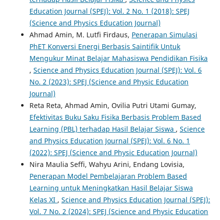
Education Journal (SPEJ): Vol. 2 No. 1 (2018): SPEJ
(Science and Physics Education Journal)
Ahmad Amin, M. Lutfi Firdaus,
Penerapan Simulasi
PhET Konversi Energi Berbasis Saintifik Untuk
Mengukur Minat Belajar Mahasiswa Pendidikan Fisika
,
Science and Physics Education Journal (SPEJ): Vol. 6
No. 2 (2023): SPEJ (Science and Physic Education
Journal)
Reta Reta, Ahmad Amin, Ovilia Putri Utami Gumay,
Efektivitas Buku Saku Fisika Berbasis Problem Based
Learning (PBL) terhadap Hasil Belajar Siswa
,
Science
and Physics Education Journal (SPEJ): Vol. 6 No. 1
(2022): SPEJ (Science and Physic Education Journal)
Nira Maulia Seffi, Wahyu Arini, Endang Lovisia,
Penerapan Model Pembelajaran Problem Based
Learning untuk Meningkatkan Hasil Belajar Siswa
Kelas XI
,
Science and Physics Education Journal (SPEJ):
Vol. 7 No. 2 (2024): SPEJ (Science and Physic Education