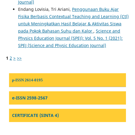
Journal)
Endang Lovisia, Tri Ariani,
Penggunaan Buku Ajar
Fisika Berbasis Contextual Teaching and Learning (Ctl)
untuk Meningkatkan Hasil Belajar & Aktivitas Siswa
pada Pokok Bahasan Suhu dan Kalor
,
Science and
Physics Education Journal (SPEJ): Vol. 5 No. 1 (2021):
SPEJ (Science and Physic Education Journal)
1
2
>
>>
p-ISSN 2614-0195
e-ISSN 2598-2567
CERTIFICATE (SINTA 4)