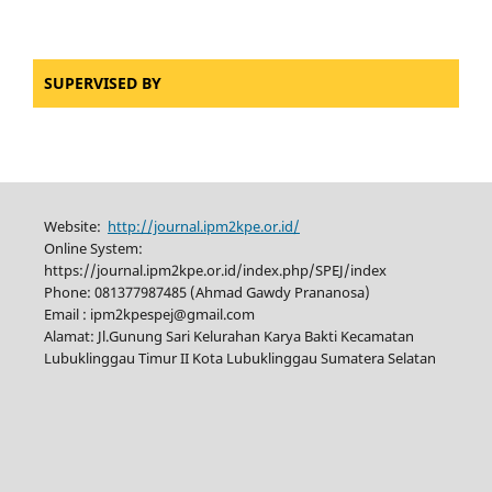
SUPERVISED BY
Website:
http://journal.ipm2kpe.or.id/
Online System:
https://journal.ipm2kpe.or.id/index.php/SPEJ/index
Phone: 081377987485 (Ahmad Gawdy Prananosa)
Email : ipm2kpespej@gmail.com
Alamat: Jl.Gunung Sari Kelurahan Karya Bakti Kecamatan
Lubuklinggau Timur II Kota Lubuklinggau Sumatera Selatan