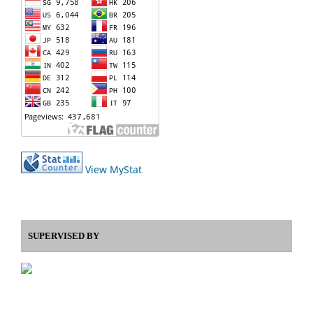
View MyStat
SUPERVISED BY